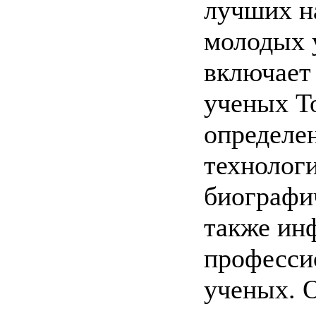
лучших н
молодых 
включает 
ученых Т
определе
технолог
биографи
также ин
професси
ученых. О