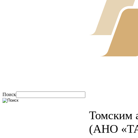
Поиск
Томским 
(АНО «ТА