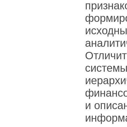
признак
формиро
исходны
аналити
Отличит
системы
иерархи
финансо
и описа
информа