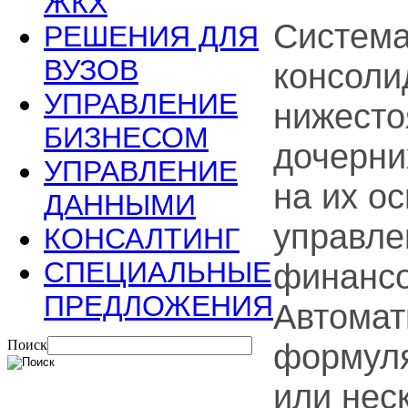
ЖКХ
Система
РЕШЕНИЯ ДЛЯ
ВУЗОВ
консоли
УПРАВЛЕНИЕ
нижесто
БИЗНЕСОМ
дочерни
УПРАВЛЕНИЕ
на их о
ДАННЫМИ
управле
КОНСАЛТИНГ
СПЕЦИАЛЬНЫЕ
финансо
ПРЕДЛОЖЕНИЯ
Автомат
Поиск
формуля
или нес