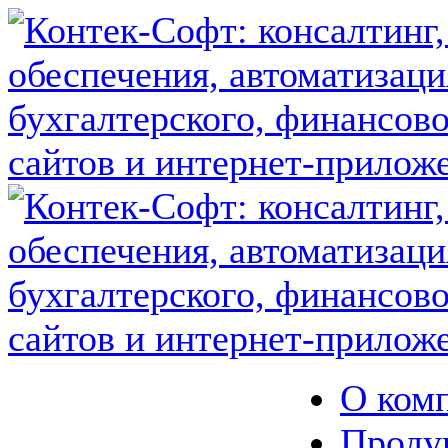
О ком
Проду