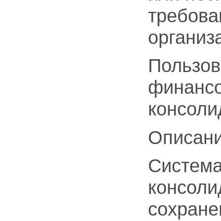
требов
организ
Пользов
финансо
консоли
Описани
Система
консоли
сохране