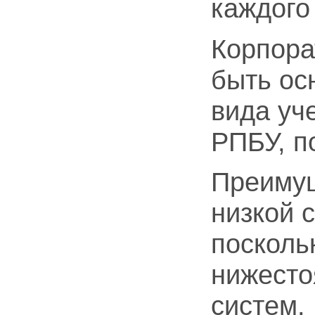
каждого
Корпора
быть ос
вида уч
РПБУ, п
Преимущ
низкой 
посколь
нижест
систем.