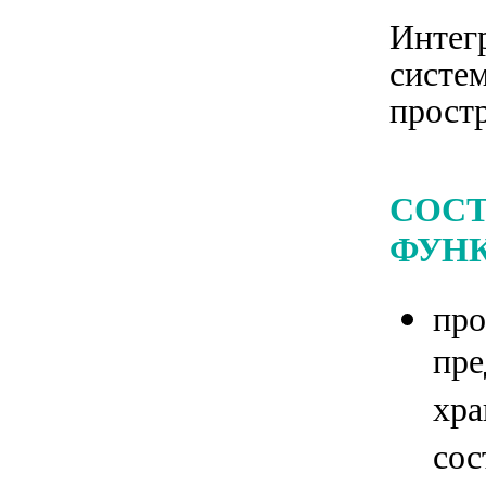
Интег
систе
простр
СОСТ
ФУН
пр
пре
хра
сос