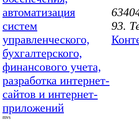
63404
93. Т
Конт
mvs