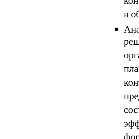
кон
в о
Ана
реш
орг
пла
кон
пре
сос
эфф
фор