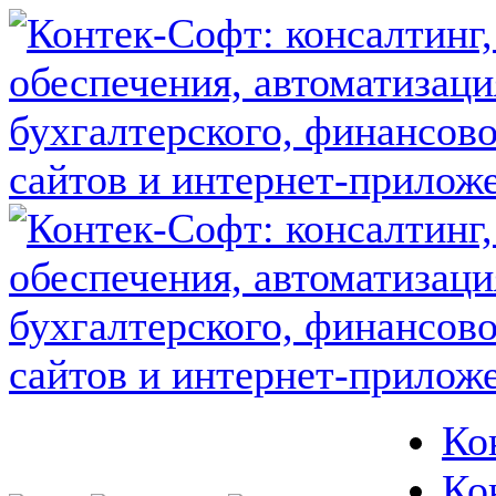
Ко
Ко