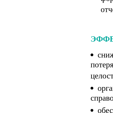
отч
ЭФФЕ
сниж
потер
целос
орга
справо
обе