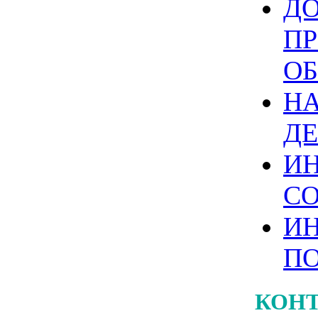
Д
П
ОБ
Н
ДЕ
И
С
И
П
КОНТ