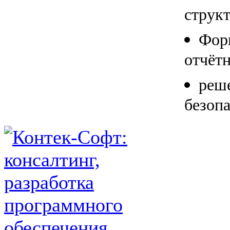
струк
Фор
отчётн
реш
безопа