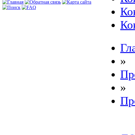
Ко
Ко
Гл
»
Пр
»
Пр